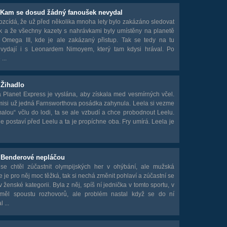
- Kam se dosud žádný fanoušek nevydal
ozcídá, že už před několika mnoha lety bylo zakázáno sledovat
ek a že všechny kazety s nahrávkami byly umístěny na planetě
Omega III, kde je ale zakázaný přistup. Tak se tedy na tu
 vydají i s Leonardem Nimoyem, který tam kdysi hrával. Po
 ...
 Žihadlo
 Planet Express je vyslána, aby získala med vesmírných včel.
 misi už jedná Farnsworthova posádka zahynula. Leela si vezme
alou“ včlu do lodi, ta se ale vzbudí a chce probodnout Leelu.
le postaví před Leelu a ta je propíchne oba. Fry umírá. Leela je
- Benderové nepláčou
se chtěl zúčastnit olympijských her v ohýbání, ale mužská
e je pro něj moc těžká, tak si nechá změnit pohlaví a zúčastní se
 ženské kategorii. Byla z něj, spíš ní jednička v tomto sportu, v
i měl spoustu rozhovorů, ale problém nastal když se do ní
 ...