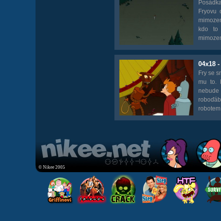
Posádka 
Fryovu 
mimozemš
kdo to
mimozem
04x18 
Fry se s
mu to. 
nebude 
roboďáb
robotem, 
© Nikee 2005