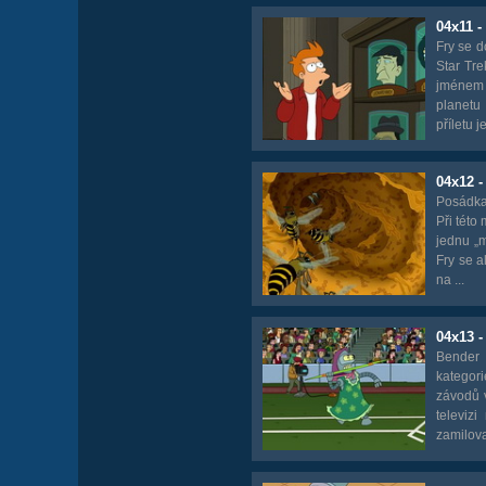
04x11 
Fry se d
Star Tr
jménem 
planetu
příletu je
04x12 -
Posádka
Při této
jednu „m
Fry se a
na ...
04x13 
Bender 
kategori
závodů v
televiz
zamiloval