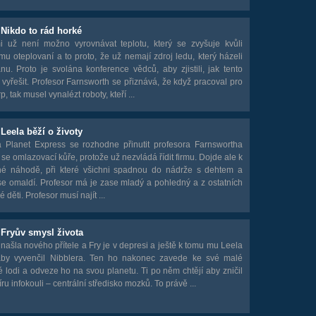
 Nikdo to rád horké
 už není možno vyrovnávat teplotu, který se zvyšuje kvůli
mu oteplovaní a to proto, že už nemají zdroj ledu, který házeli
u. Proto je svolána konference vědců, aby zjistili, jak tento
vyřešit. Profesor Farnsworth se přiznává, že když pracoval pro
 tak musel vynalézt roboty, kteří ...
 Leela běží o životy
 Planet Express se rozhodne přinutit profesora Farnswortha
 se omlazovací kůře, protože už nezvládá řídit firmu. Dojde ale k
né náhodě, při které všichni spadnou do nádrže s dehtem a
se omaldí. Profesor má je zase mladý a pohledný a z ostatních
 děti. Profesor musí najít ...
 Fryův smysl života
 našla nového přítele a Fry je v depresi a ještě k tomu mu Leela
aby vyvenčil Nibblera. Ten ho nakonec zavede ke své malé
 lodi a odveze ho na svou planetu. Ti po něm chtějí aby zničil
ru infokouli – centrální středisko mozků. To právě ...