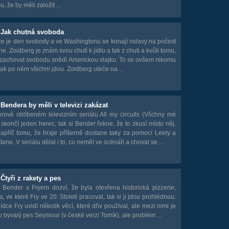
, že by měli založit ...
- Jak chutná svoboda
e je den svobody a ve Washingtonu se konají oslavy na počest
ne. Zoidberg je znám svou chutí k jídlu a tak z chuti a kvůli tomu,
 zachovat svobodu snědl Americkou vlajku. To se ovšem nikomu
 tak po něm všichni jdou. Zoidberg uteče na ...
 Bendera by měli v televizi zakázat
rově oblíbeném televizním seriálu All my circuits (Všchny mé
skončí jeden herec, tak si Bender řekne, že to zkusí místo něj.
napříč tomu, že hraje příšerně dostane taky za pomocí Leely a
tane. V seriálu dělal i to, co neměl ve scénáři a choval se ...
 Čtyři z rakety a pes
 Bender s Fryem dozví, že byla otevřena historická pizzerie,
a, ve které Fry ve 20. Století pracoval, tak si ji jdou prohlédnou.
lídce Fry uvidí několik věcí, které dřív používal, ale mezi nimi je
ho byvalý pes Seymour (v české verzi Tomík), ale problém ...