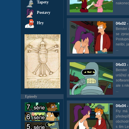
Tapety
nakonec h
Postavy
Hry
04x02 
Bender 
se zpra
Postupně
nelíbí, 
...
04x03 -
Bender 
urážejí 
software
ale s ni
...
Epizody
04x04 -
Fry má 
předep
obchodní
s tím Le