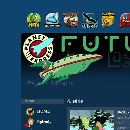
4. série
Menu
HOME
04x01 
Kif s Am
Epizody
kterému
vycucne 