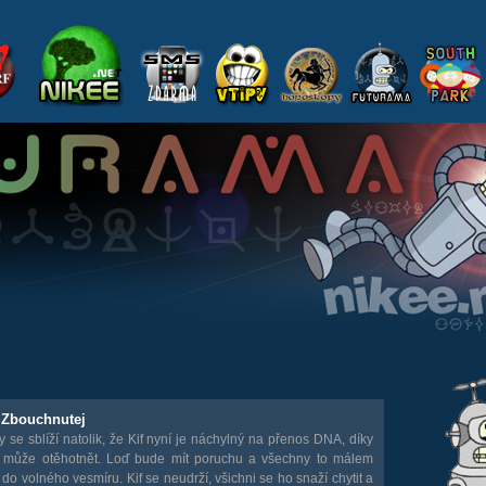
- Zbouchnutej
y se sblíží natolik, že Kif nyní je náchylný na přenos DNA, díky
 může otěhotnět. Loď bude mít poruchu a všechny to málem
do volného vesmíru. Kif se neudrží, všichni se ho snaží chytit a