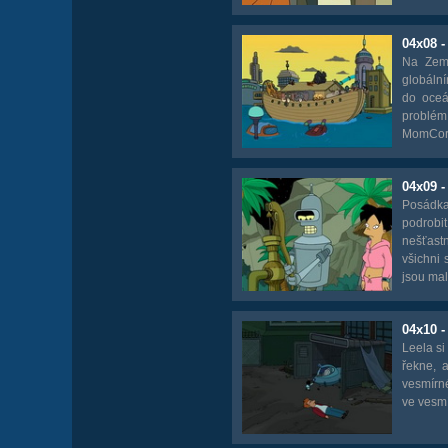
04x08 -
Na Zemi
globální
do oceán
problém 
MomCorp,
04x09 -
Posádka
podrobit
nešťast
všichni 
jsou malé
04x10 -
Leela si
řekne, 
vesmírné
ve vesmí