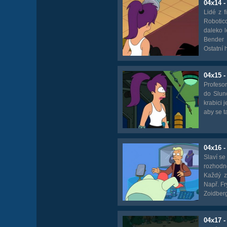
04x14 -
Lidé z f
Robotic
daleko l
Bender h
Ostatní 
04x15 
Profesor
do Slun
krabici 
aby se ta
04x16 -
Slaví s
rozhodn
Každý z
Např. Fr
Zoidberg 
04x17 -