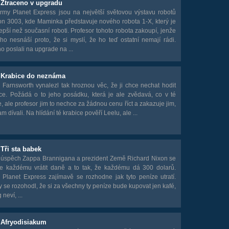
 Ztraceno v upgradu
irmy Planet Express jsou na největší světovou výstavu robotů
on 3003, kde Maminka představuje nového robota 1-X, který je
epší než současní roboti. Profesor tohoto robota zakoupí, jenže
o nesnáší proto, že si myslí, že ho teď ostatní nemají rádi.
ho poslali na upgrade na ...
- Krabice do neznáma
 Farnsworth vynalezl tak hroznou věc, že ji chce nechat hodit
ce. Požádá o to jeho posádku, která je ale zvědavá, co v té
je, ale profesor jim to nechce za žádnou cenu říct a zakazuje jim,
m dívali. Na hlídání té krabice pověří Leelu, ale ...
 Tři sta babek
e úspěch Zappa Brannigana a prezident Země Richard Nixon se
e každému vrátit daně a to tak, že každému dá 300 dolarů.
 Planet Express zajímavě se rozhodne jak tyto peníze utratí.
y se rozohodl, že si za všechny ty peníze bude kupovat jen kafé,
neví, ...
 Afryodisiakum