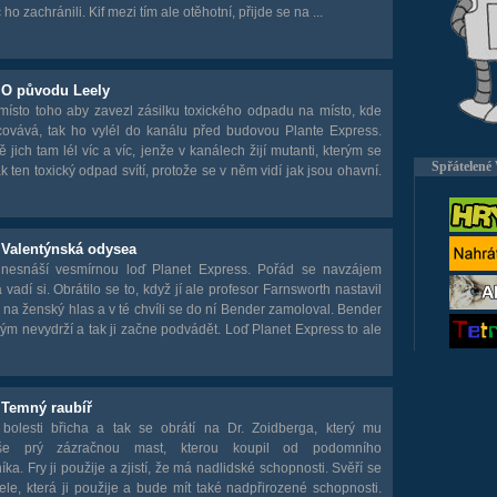
o zachránili. Kif mezi tím ale otěhotní, přijde se na ...
- O původu Leely
místo toho aby zavezl zásilku toxického odpadu na místo, kde
covává, tak ho vylél do kanálu před budovou Plante Express.
 jich tam lél víc a víc, jenže v kanálech žijí mutanti, kterým se
Spřátelené
jak ten toxický odpad svítí, protože se v něm vidí jak jsou ohavní.
 Valentýnská odysea
nesnáší vesmírnou loď Planet Express. Pořád se navzájem
a vadí si. Obrátilo se to, když jí ale profesor Farnsworth nastavil
 na ženský hlas a v té chvíli se do ní Bender zamoloval. Bender
kým nevydrží a tak ji začne podvádět. Loď Planet Express to ale
 Temný raubíř
bolesti břicha a tak se obrátí na Dr. Zoidberga, který mu
íše prý zázračnou mast, kterou koupil od podomního
ka. Fry ji použije a zjistí, že má nadlidské schopnosti. Svěří se
ele, která ji použije a bude mít také nadpřirozené schopnosti.