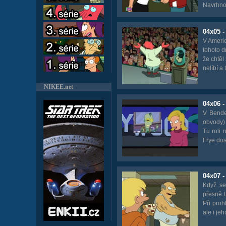
Navrhnou
04x05 
V Americ
tohoto d
že chtěl
nelíbí a
NIKEE.net
04x06 -
V Bende
obvody) 
Tu roli 
Frye dos
04x07 -
Když se
přesně t
Při proh
ale i je