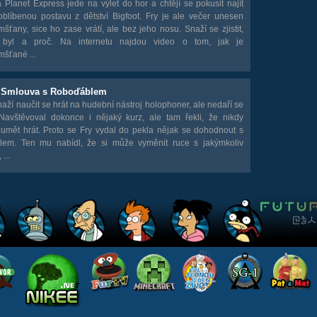
Planet Express jede na výlet do hor a chtějí se pokusit najít
oblíbenou postavu z dětství Bigfoot. Fry je ale večer unesen
ťany, sice ho zase vrátí, ale bez jeho nosu. Snaží se zjistit,
 byl a proč. Na internetu najdou video o tom, jak je
šťané ...
- Smlouva s Roboďáblem
naží naučit se hrát na hudební nástroj holophoner, ale nedaří se
Navštěvoval dokonce i nějaký kurz, ale tam řekli, že nikdy
umět hrát. Proto se Fry vydal do pekla nějak se dohodnout s
lem. Ten mu nabídl, že si může vyměnit ruce s jakýmkoliv
...