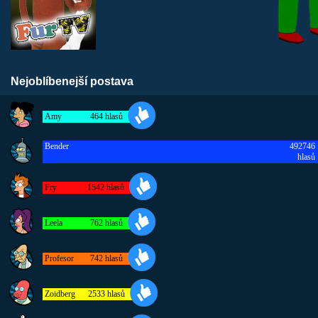
Nejoblíbenejší postava