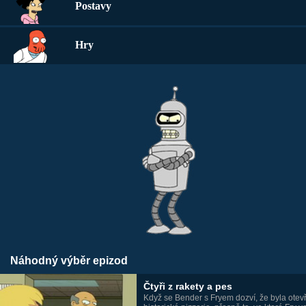
Postavy
Hry
Náhodný výběr epizod
Čtyři z rakety a pes
Když se Bender s Fryem dozví, že byla otev