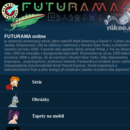
FUTURAMA online
je americký animovaný seriál, který vytvořili Matt Groening a David X. Cohen (au
seriálu Simpsonovi). Děj se většinou odehrává v Novém New Yorku a přilehlém
vesmíru od roku 3000. V prvním díle spadne věčný smolař Philip J. Fry na Silves
roku 1999 do mrazáku v kryogenické laboratoři. Rozmražen je až po 1000 letech
prosince 2999 a zjišťuje, že se nachází v Novém New Yorku. Díky objevenému
praprapra…praprasynovci, profesoru Hubertu Farsworthovi dostane práci v jeh
intergalaktické doručovatelské firmě Planet Express. Seriál pojednává o
dobrodružstvích Frye a jeho kolegů při dodávání zásilek ve jménu této dopravní 
Série
Obrázky
Tapety na mobil