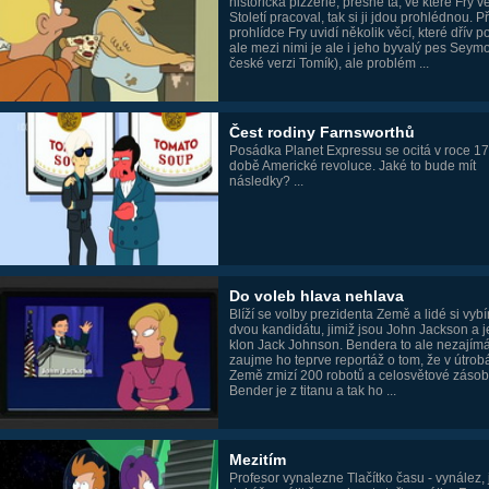
historická pizzerie, přesně ta, ve které Fry v
Století pracoval, tak si ji jdou prohlédnou. Př
prohlídce Fry uvidí několik věcí, které dřív p
ale mezi nimi je ale i jeho byvalý pes Seymo
české verzi Tomík), ale problém ...
Čest rodiny Farnsworthů
Posádka Planet Expressu se ocitá v roce 1
době Americké revoluce. Jaké to bude mít
následky? ...
Do voleb hlava nehlava
Blíží se volby prezidenta Země a lidé si vybír
dvou kandidátu, jimiž jsou John Jackson a 
klon Jack Johnson. Bendera to ale nezajímá
zaujme ho teprve reportáž o tom, že v útrob
Země zmizí 200 robotů a celosvětové zásoby
Bender je z titanu a tak ho ...
Mezitím
Profesor vynalezne Tlačítko času - vynález,