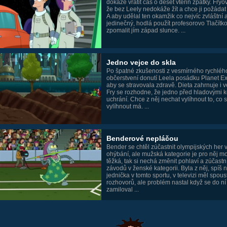
dokáže vrátit čas o deset vteřin zpátky. Fryo
že bez Leely nedokáže žít a chce ji požádat
A aby udělal ten okamžik co nejvíc zvláštní 
jedinečný, hodlá použít profesorovo Tlačítk
zpomalit jím západ slunce. ...
Jedno vejce do skla
Po špatné zkušenosti z vesmírného rychléh
občerstvení donutí Leela posádku Planet E
aby se stravovala zdravě. Dieta zahrnuje i v
Fry se rozhodne, že jedno před hladovými 
uchrání. Chce z něj nechat vylíhnout to, co s
vylíhnout má. ...
Benderové nepláčou
Bender se chtěl zúčastnit olympijských her 
ohýbání, ale mužská kategorie je pro něj m
těžká, tak si nechá změnit pohlaví a zúčastn
závodů v ženské kategorii. Byla z něj, spíš n
jednička v tomto sportu, v televizi měl spous
rozhovorů, ale problém nastal když se do ní
zamiloval ...