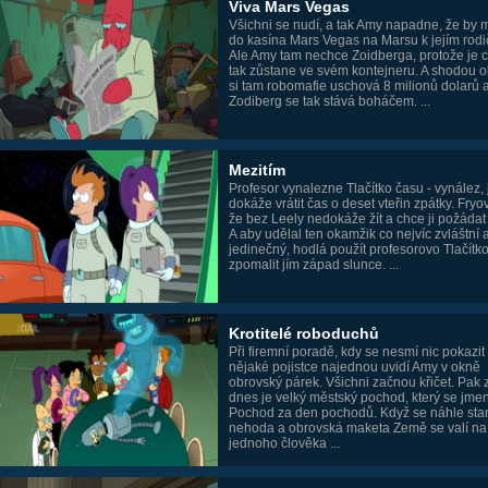
Viva Mars Vegas
Všichni se nudí, a tak Amy napadne, že by m
do kasína Mars Vegas na Marsu k jejím rod
Ale Amy tam nechce Zoidberga, protože je 
tak zůstane ve svém kontejneru. A shodou o
si tam robomafie uschová 8 milionů dolarů 
Zodiberg se tak stává boháčem. ...
Mezitím
Profesor vynalezne Tlačítko času - vynález,
dokáže vrátit čas o deset vteřin zpátky. Fryo
že bez Leely nedokáže žít a chce ji požádat
A aby udělal ten okamžik co nejvíc zvláštní 
jedinečný, hodlá použít profesorovo Tlačítk
zpomalit jím západ slunce. ...
Krotitelé roboduchů
Při firemní poradě, kdy se nesmí nic pokazit 
nějaké pojistce najednou uvidí Amy v okně
obrovský párek. Všichni začnou křičet. Pak zj
dnes je velký městský pochod, který se jme
Pochod za den pochodů. Když se náhle sta
nehoda a obrovská maketa Země se valí na
jednoho člověka ...