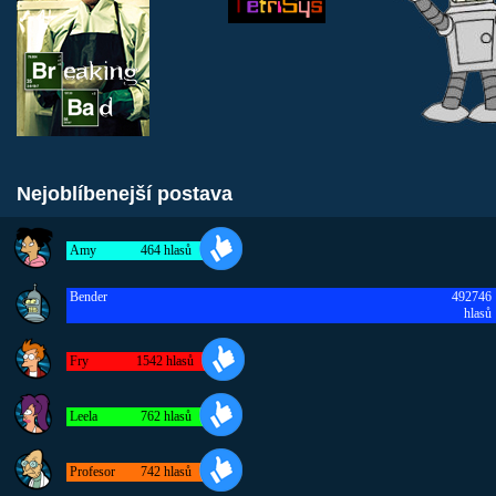
Nejoblíbenejší postava