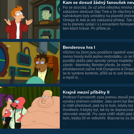
Kam se dosud žádný fanoušek ne
Fry se dozcídá, že už před několika mnoha l
zakázáno sledovat Star Trek a že všechny k
nahrávkami byly umístěny na planetě jmén
Omega III, kde je ale zakázaný přistup. Tak 
na tu planetu vydají i s Leonardem Nimoyem
tam kdysi hrával. Po příletu je ...
Benderova hra I
Všichni na Zemi jsou postiženi rapidně vys
cenou hmoty kvůli jejímu nedostatku, co se 
později ukáže jako sprostý výmysl majitelky
zásob - Maminky. Bender přesto, že nemá
představivost začne hrát Dungeons & Drag
se to vymkne kontrole, příliš se to své fantazi
a myslí si, ...
Krajně mezní příběhy II
Profesor Farnsworth zase jednou zkouší pr
vynález jménem zvěditor. Jako první byl Ben
si chtěl představit, jaké by to bylo, kdyby byl
člověkem. A kdyby byl, tak by se dopracoval
obrovské obezitě. Fry zase chtěl vědět jaké 
bylo, kdyby žil ve videohře. Bojoval by za Ze
...