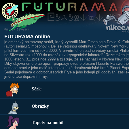
FUTURAMA online
je americký animovaný seriál, který vytvořili Matt Groening a David X. Co
(autoři seriálu Simpsonovi). Děj se většinou odehrává v Novém New Yorku
přilehlém vesmíru od roku 3000. V prvním díle spadne věčný smolař Philip
na Silvestra roku 1999 do mrazáku v kryogenické laboratoři. Rozmražen je
1000 letech, 31. prosince 2999 a zjišťuje, že se nachází v Novém New Yor
Díky objevenému praprapra…praprasynovci, profesoru Hubertu Farswortho
dostane práci v jeho malé intergalaktické doručovatelské firmě Planet Exp
Seriál pojednává o dobrodružstvích Frye a jeho kolegů při dodávání zásile
jménu této dopravní firmy.
Série
Obrázky
Tapety na mobil