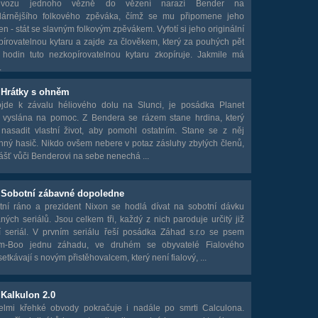
evozu jednoho vězně do vězení narazí Bender na
lárnějšího folkového zpěváka, čímž se mu připomene jeho
sen - stát se slavným folkovým zpěvákem. Vyfotí si jeho originální
írovatelnou kytaru a zajde za člověkem, který za pouhých pět
 hodin tuto nezkopírovatelnou kytaru zkopíruje. Jakmile má
.
 Hrátky s ohněm
jde k závalu héliového dolu na Slunci, je posádka Planet
 vyslána na pomoc. Z Bendera se rázem stane hrdina, který
nasadit vlastní život, aby pomohl ostatním. Stane se z něj
nný hasič. Nikdo ovšem nebere v potaz zásluhy zbylých členů,
zášť vůči Benderovi na sebe nenechá ...
- Sobotní zábavné dopoledne
tní ráno a prezident Nixon se hodlá dívat na sobotní dávku
ých seriálů. Jsou celkem tři, každý z nich paroduje určitý již
cí seriál. V prvním seriálu řeší posádka Záhad s.r.o se psem
m-Boo jednu záhadu, ve druhém se obyvatelé Fialového
setkávají s novým přistěhovalcem, který není fialový, ...
 Kalkulon 2.0
velmi křehké obvody pokračuje i nadále po smrti Calculona.