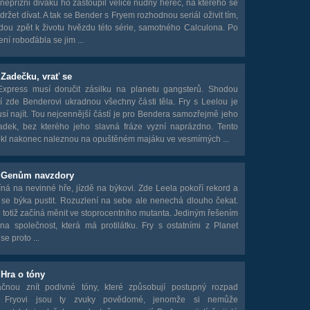
nepřízni diváků ho zastoupil velice nudný herec, na kterého se
držet dívat. A tak se Bender s Fryem rozhodnou seriál oživit tím,
dou zpět k životu hvězdu této série, samotného Calculona. Po
ní roboďábla se jim ...
 Zadečku, vrať se
Express musí doručit zásilku na planetu gangsterů. Shodou
í zde Benderovi ukradnou všechny části těla. Fry s Leelou je
sí najít. Tou nejcennější částí je pro Bendera samozřejmě jeho
zadek, bez kterého jeho slavná fráze vyzní naprázdno. Tento
ekl nakonec naleznou na opuštěném majáku ve vesmírných ...
- Genům navzdory
ná na nevinné hře, jízdě na býkovi. Zde Leela pokoří rekord a
 se býka pustit. Rozuzlení na sebe ale nenechá dlouho čekat.
 totiž začíná měnit ve stoprocentního mutanta. Jediným řešením
na společnost, která má protilátku. Fry s ostatními z Planet
se proto ...
 Hra o tóny
čnou znít podivné tóny, které způsobují postupný rozpad
y. Fryovi jsou ty zvuky povědomé, jenomže si nemůže