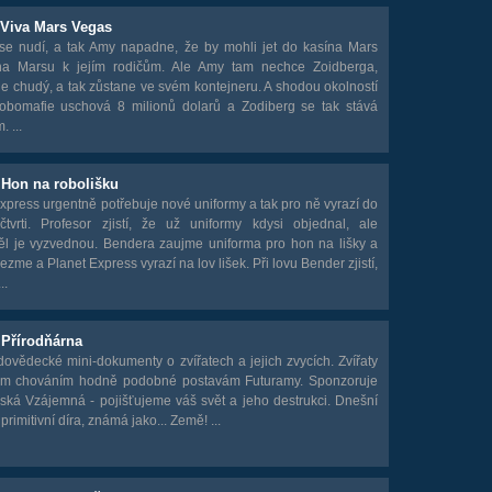
 Viva Mars Vegas
 se nudí, a tak Amy napadne, že by mohli jet do kasína Mars
a Marsu k jejím rodičům. Ale Amy tam nechce Zoidberga,
je chudý, a tak zůstane ve svém kontejneru. A shodou okolností
robomafie uschová 8 milionů dolarů a Zodiberg se tak stává
 ...
 Hon na robolišku
xpress urgentně potřebuje nové uniformy a tak pro ně vyrazí do
čtvrti. Profesor zjistí, že už uniformy kdysi objednal, ale
l je vyzvednou. Bendera zaujme uniforma pro hon na lišky a
 vezme a Planet Express vyrazí na lov lišek. Při lovu Bender zjistí,
..
 Přírodňárna
odovědecké mini-dokumenty o zvířatech a jejich zvycích. Zvířaty
ým chováním hodně podobné postavám Futuramy. Sponzoruje
ská Vzájemná - pojišťujeme váš svět a jeho destrukci. Dnešní
primitivní díra, známá jako... Země! ...