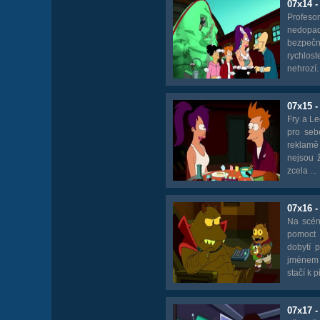
07x14 -
Profeso
nedopad
bezpečn
rychlos
nehrozí.
07x15 -
Fry a Le
pro seb
reklamě
nejsou ž
zcela ...
07x16 
Na scénu
pomoct 
dobytí 
jménem 
stačí k 
07x17 -