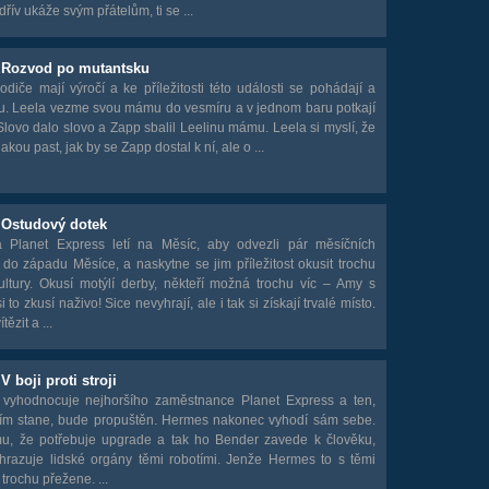
dřív ukáže svým přátelům, ti se ...
- Rozvod po mutantsku
rodiče mají výročí a ke příležitosti této události se pohádají a
u. Leela vezme svou mámu do vesmíru a v jednom baru potkají
lovo dalo slovo a Zapp sbalil Leelinu mámu. Leela si myslí, že
akou past, jak by se Zapp dostal k ní, ale o ...
 Ostudový dotek
 Planet Express letí na Měsíc, aby odvezli pár měsíčních
o západu Měsíce, a naskytne se jim příležitost okusit trochu
ultury. Okusí motýlí derby, někteří možná trochu víc – Amy s
 to zkusí naživo! Sice nevyhrají, ale i tak si získají trvalé místo.
tězit a ...
V boji proti stroji
vyhodnocuje nejhoršího zaměstnance Planet Express a ten,
jím stane, bude propuštěn. Hermes nakonec vyhodí sám sebe.
u, že potřebuje upgrade a tak ho Bender zavede k člověku,
ahrazuje lidské orgány těmi robotími. Jenže Hermes to s těmi
trochu přežene. ...