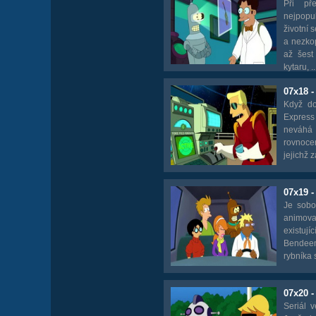
Při př
nejpopu
životní 
a nezkop
až šest
kytaru, ..
07x18 -
Když do
Express
neváhá 
rovnoce
jejichž 
07x19 
Je sobo
animovan
existují
Bendee
rybníka 
07x20 -
Seriál 