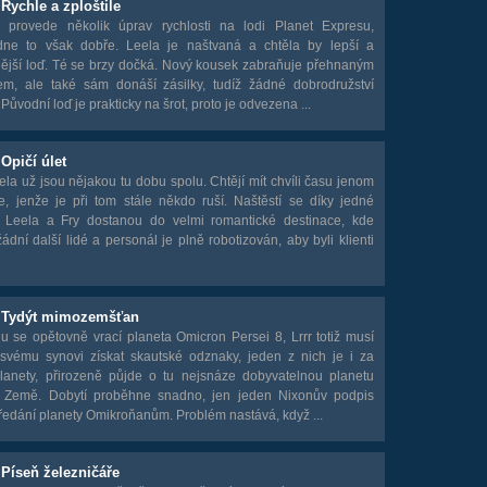
 Rychle a zploštile
r provede několik úprav rychlosti na lodi Planet Expresu,
ne to však dobře. Leela je naštvaná a chtěla by lepší a
ější loď. Té se brzy dočká. Nový kousek zabraňuje přehnaným
tem, ale také sám donáší zásilky, tudíž žádné dobrodružství
 Původní loď je prakticky na šrot, proto je odvezena ...
 Opičí úlet
ela už jsou nějakou tu dobu spolu. Chtějí mít chvíli času jenom
e, jenže je při tom stále někdo ruší. Naštěstí se díky jedné
 Leela a Fry dostanou do velmi romantické destinace, kde
ádní další lidé a personál je plně robotizován, aby byli klienti
- Tydýt mimozemšťan
 se opětovně vrací planeta Omicron Persei 8, Lrrr totiž musí
svému synovi získat skautské odznaky, jeden z nich je i za
planety, přirozeně půjde o tu nejsnáze dobyvatelnou planetu
Země. Dobytí proběhne snadno, jen jeden Nixonův podpis
předání planety Omikroňanům. Problém nastává, když ...
 Píseň železničáře