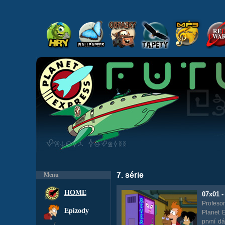
7. série
Menu
HOME
07x01 -
Profeso
Epizody
Planet 
první d