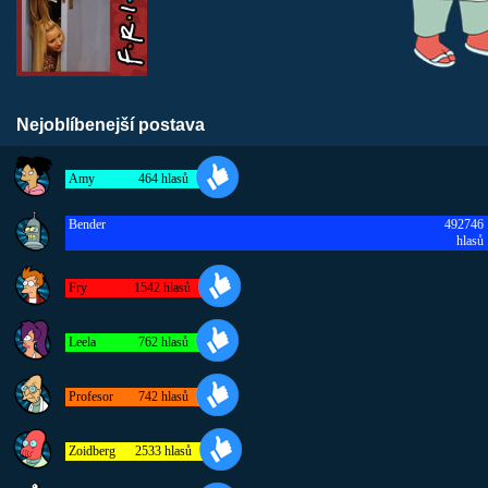
Nejoblíbenejší postava