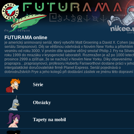
FUTURAMA online
je americký animovaný seriál, který vytvořili Matt Groening a David X. Cohen (au
seriálu Simpsonovi). Děj se většinou odehrává v Novém New Yorku a přilehlém
vesmíru od roku 3000. V prvním díle spadne věčný smolař Philip J. Fry na Silves
roku 1999 do mrazáku v kryogenické laboratoři. Rozmražen je až po 1000 letech
prosince 2999 a zjišťuje, že se nachází v Novém New Yorku. Díky objevenému
praprapra…praprasynovci, profesoru Hubertu Farsworthovi dostane práci v jeh
intergalaktické doručovatelské firmě Planet Express. Seriál pojednává o
dobrodružstvích Frye a jeho kolegů při dodávání zásilek ve jménu této dopravní 
Série
Obrázky
Tapety na mobil