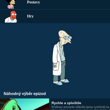
Postavy
Hry
Náhodný výběr epizod
Rychle a zploštile
Profesor provede několik úprav rychlosti na 