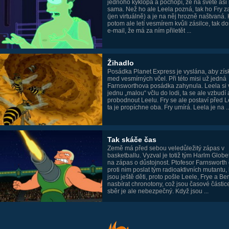
jednoho kyklopa a pochopí, že na světě asi
sama. Než ho ale Leela pozná, tak ho Fry za
(jen virtuálně) a je na něj hrozně naštvaná.
potom ale letí vesmírem kvůli zásilce, tak d
e-mail, že má za ním přiletět ...
Žihadlo
Posádka Planet Express je vyslána, aby zís
med vesmírných včel. Při této misi už jedná
Farnsworthova posádka zahynula. Leela si
jednu „malou“ včlu do lodi, ta se ale vzbudí
probodnout Leelu. Fry se ale postaví před L
ta je propíchne oba. Fry umírá. Leela je na ..
Tak skáče čas
Země má před sebou veledůležitý zápas v
basketballu. Vyzval je totiž tým Harlm Globet
na zápas o důstojnost. Ptofesor Farnsworth
proti nim poslat tým radioaktivních mutantu, 
jsou ještě děti, proto pošle Leele, Frye a B
nasbírat chronotony, což jsou časové částice
sběr je ale nebezpečný. Když jsou ...