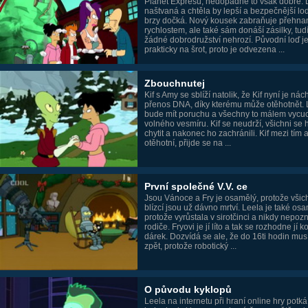
Planet Expresu, nedopadne to však dobře. 
naštvaná a chtěla by lepší a bezpečnější lo
brzy dočká. Nový kousek zabraňuje přehn
rychlostem, ale také sám donáší zásilky, tud
žádné dobrodružství nehrozí. Původní loď j
prakticky na šrot, proto je odvezena ...
Zbouchnutej
Kif s Amy se sblíží natolik, že Kif nyní je ná
přenos DNA, díky kterému může otěhotnět.
bude mít poruchu a všechny to málem vycu
volného vesmíru. Kif se neudrží, všichni se 
chytit a nakonec ho zachránili. Kif mezi tím 
otěhotní, přijde se na ...
První společné V.V. ce
Jsou Vánoce a Fry je osamělý, protože všic
blízcí jsou už dávno mrtví. Leela je také os
protože vyrůstala v sirotčinci a nikdy nepoz
rodiče. Fryovi je jí líto a tak se rozhodne jí k
dárek. Dozvídá se ale, že do 16ti hodin musí
zpět, protože robotický ...
O původu kyklopů
Leela na internetu při hraní online hry potká