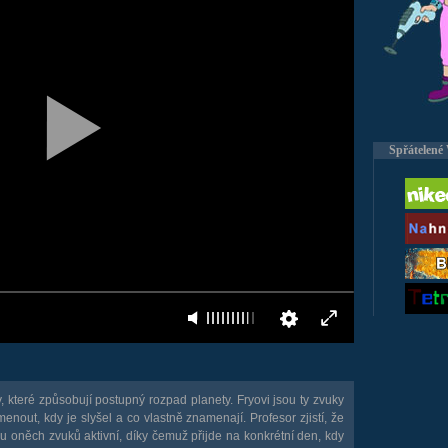
Spřátelené
 které způsobují postupný rozpad planety. Fryovi jsou ty zvuky
ut, kdy je slyšel a co vlastně znamenají. Profesor zjistí, že
hu oněch zvuků aktivní, díky čemuž přijde na konkrétní den, kdy