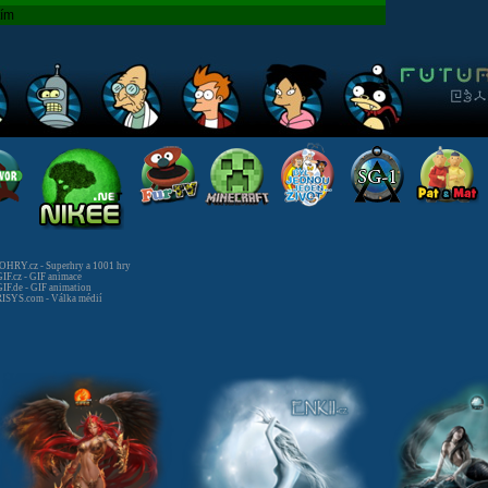
tím
HRY.cz - Superhry a 1001 hry
IF.cz - GIF animace
IF.de - GIF animation
ISYS.com - Válka médií