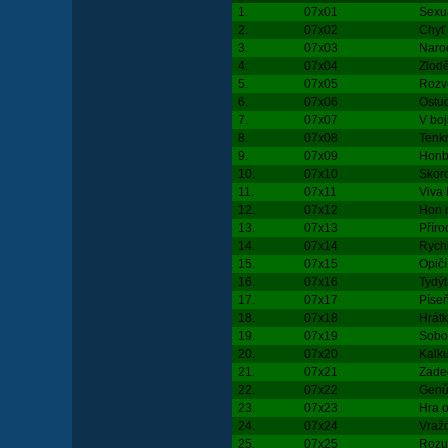
1.
07x01
Sexuá
2.
07x02
Chyť
3.
07x03
Narod
4.
07x04
Zlodě
5.
07x05
Rozv
6.
07x06
Ostu
7.
07x07
V boji
8.
07x08
Tenkr
9.
07x09
Honb
10.
07x10
Skoro
11.
07x11
Viva
12.
07x12
Hon 
13.
07x13
Přír
14.
07x14
Rychl
15.
07x15
Opičí
16.
07x16
Tydý
17.
07x17
Píseň
18.
07x18
Hrát
19.
07x19
Sobo
20.
07x20
Kalku
21.
07x21
Zadeč
22.
07x22
Genů
23.
07x23
Hra o
24.
07x24
Vraž
25.
07x25
Rozu