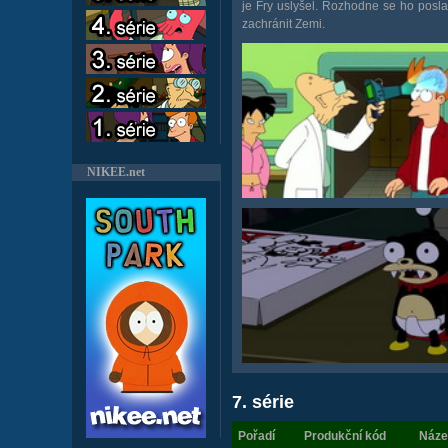
je Fry uslyšel. Rozhodne se ho poslat 
zachránit Zemi.
NIKEE.net
7. série
Pořadí
Produkční kód
Náze