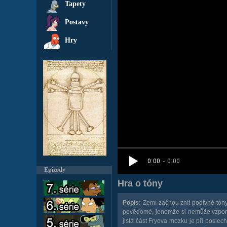
Tapety
Postavy
Hry
Epizody
Hra o tóny
Popis:
Zemí začnou znít podivné tóny,
povědomé, jenomže si nemůže vzpomeno
jistá část Fryova mozku je při poslec