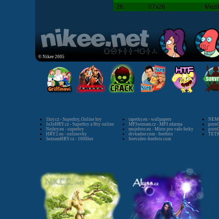
26.
07x26
Mezi
© Nikee 2005
1hry.cz - Superhry, Online hry
tapetky.eu - wallpapers
NEMO
JoJoHRY.cz - Superhry a Hry online
MP3seznam.cz - MP3 zdarma
pornG
Nejhry.eu - superhry
mojefoto.eu - Místo pro vaše fotky
pornG
HRY2.eu - onlinovky
divkadne.com - freefoto
TETR
SeznamHRY.cz - 1000her
freevideo-freefoto.com