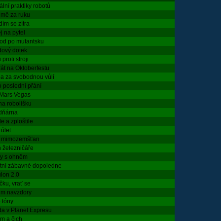
lní praktiky robotů
 mě za ruku
ím se zítra
j na pytel
od po mutantsku
dový dotek
 proti stroji
át na Oktoberfestu
a za svobodnou vůlí
 poslední přání
 Mars Vegas
na robolišku
odňárna
e a zploštile
 úlet
t mimozemšťan
 železničáře
ky s ohněm
tní zábavné dopoledne
lon 2.0
ku, vrať se
m navzdory
 tóny
da v Planet Expresu
m a čich