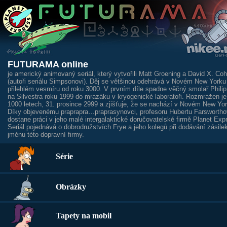
FUTURAMA online
je americký animovaný seriál, který vytvořili Matt Groening a David X. Co
(autoři seriálu Simpsonovi). Děj se většinou odehrává v Novém New Yorku
přilehlém vesmíru od roku 3000. V prvním díle spadne věčný smolař Philip
na Silvestra roku 1999 do mrazáku v kryogenické laboratoři. Rozmražen je
1000 letech, 31. prosince 2999 a zjišťuje, že se nachází v Novém New Yor
Díky objevenému praprapra…praprasynovci, profesoru Hubertu Farswortho
dostane práci v jeho malé intergalaktické doručovatelské firmě Planet Exp
Seriál pojednává o dobrodružstvích Frye a jeho kolegů při dodávání zásile
jménu této dopravní firmy.
Série
Obrázky
Tapety na mobil