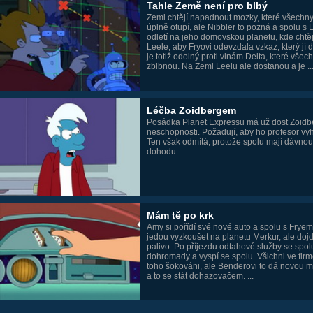
Tahle Země není pro blbý
Zemi chtějí napadnout mozky, které všechny 
úplně otupí, ale Nibbler to pozná a spolu s 
odletí na jeho domovskou planetu, kde chtěj
Leele, aby Fryovi odevzdala vzkaz, který jí da
je totiž odolný proti vlnám Delta, které všec
zblbnou. Na Zemi Leelu ale dostanou a je ..
Léčba Zoidbergem
Posádka Planet Expressu má už dost Zoidb
neschopnosti. Požadují, aby ho profesor vyh
Ten však odmítá, protože spolu mají dávnou
dohodu. ...
Mám tě po krk
Amy si pořídí své nové auto a spolu s Frye
jedou vyzkoušet na planetu Merkur, ale dojd
palivo. Po příjezdu odtahové služby se spolu
dohromady a vyspí se spolu. Všichni ve firm
toho šokováni, ale Benderovi to dá novou 
a to se stát dohazovačem. ...