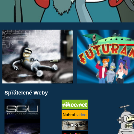
Spřátelené Weby