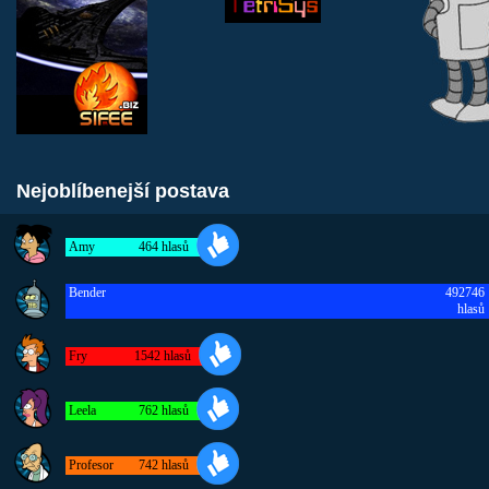
Nejoblíbenejší postava