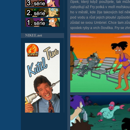
čípek, který když použijete, tak mů
zabydlují až Fry potká v moři mořskou
ho v městě, kde žije takových lidí něk
pod vodu a růst jejich ploutví způsobi
zůstat se svou Umbriel. Chce tam zůs
spodek ryby a vrch člověka. Fry se zh
NIKEE.net