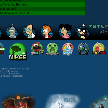
ně mezní příběhy
raňte vojína Bendera
ení autodlaků
tratit holku za 1000 let
HRY.cz - Superhry a 1001 hry
IF.cz - GIF animace
IF.de - GIF animation
ISYS.com - Válka médií