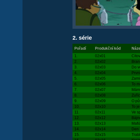
2. série
Pořadí
Produkční kód
Náze
1.
02x01
Cito
2.
02x02
Bran
3.
02x03
Do v
4.
02x04
Prvn
5.
02x05
Zami
6.
02x06
To m
7.
02x07
Mám 
8.
02x08
Zuří
9.
02x09
O pů
10.
02x10
To je
11.
02x11
Ve s
12.
02x12
Bájn
13.
02x13
Mafi
14.
02x14
Den 
15.
02x15
Trabl