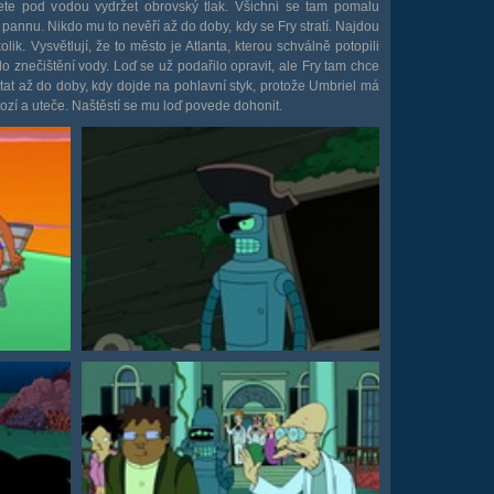
žete pod vodou vydržet obrovský tlak. Všichni se tam pomalu
 pannu. Nikdo mu to nevěří až do doby, kdy se Fry stratí. Najdou
olik. Vysvětlují, že to město je Atlanta, kterou schválně potopili
lo znečištění vody. Loď se už podařilo opravit, ale Fry tam chce
tat až do doby, kdy dojde na pohlavní styk, protože Umbriel má
rozí a uteče. Naštěstí se mu loď povede dohonit.