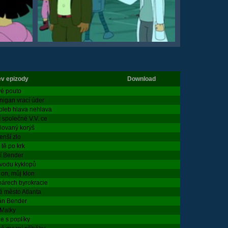
v epizody
Download
vé pouto
nigan vrací úder
oleb hlava nehlava
í společné V.V. ce
lovaný korýš
enší zlo
tě po krk
cí Bender
vodu kyklopů
 on, můj klon
párech byrokracie
é město Atlanta
án Bender
Matky
e s poplíky