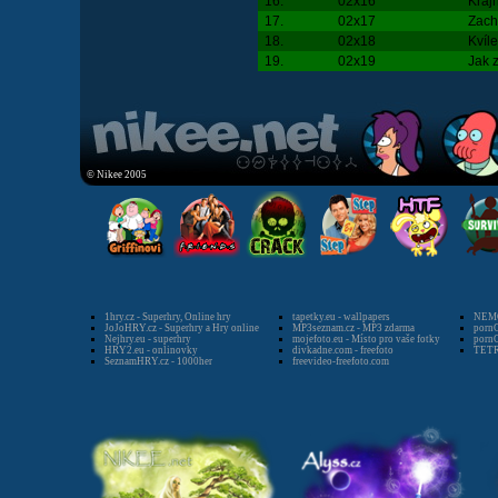
16.
02x16
Kraj
17.
02x17
Zach
18.
02x18
Kvíl
19.
02x19
Jak z
© Nikee 2005
1hry.cz - Superhry, Online hry
tapetky.eu - wallpapers
NEMO
JoJoHRY.cz - Superhry a Hry online
MP3seznam.cz - MP3 zdarma
pornG
Nejhry.eu - superhry
mojefoto.eu - Místo pro vaše fotky
pornG
HRY2.eu - onlinovky
divkadne.com - freefoto
TETR
SeznamHRY.cz - 1000her
freevideo-freefoto.com