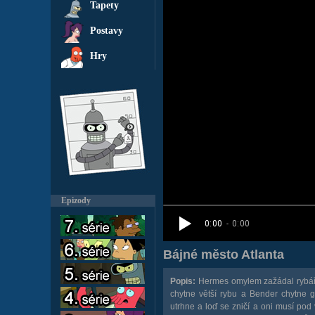
Tapety
Postavy
Hry
Epizody
Bájné město Atlanta
Popis:
Hermes omylem zažádal rybářský
chytne větší rybu a Bender chytne g
utrhne a loď se zničí a oni musí pod 