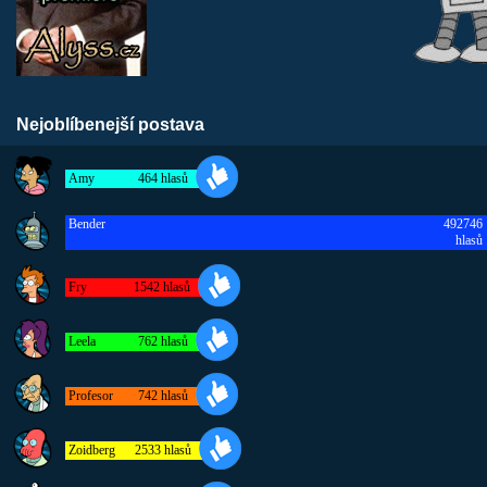
Nejoblíbenejší postava