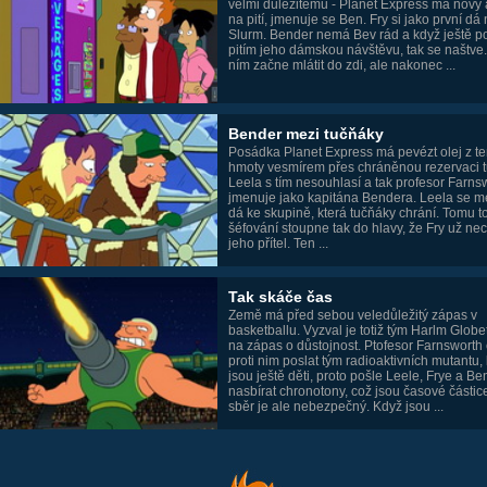
velmi důležitému - Planet Express má nový
na pití, jmenuje se Ben. Fry si jako první dá
Slurm. Bender nemá Bev rád a když ještě po
pitím jeho dámskou návštěvu, tak se naštve.
ním začne mlátit do zdi, ale nakonec ...
Bender mezi tučňáky
Posádka Planet Express má pevézt olej z t
hmoty vesmírem přes chráněnou rezervaci 
Leela s tím nesouhlasí a tak profesor Farns
jmenuje jako kapitána Bendera. Leela se m
dá ke skupině, která tučňáky chrání. Tomu t
šéfování stoupne tak do hlavy, že Fry už ne
jeho přítel. Ten ...
Tak skáče čas
Země má před sebou veledůležitý zápas v
basketballu. Vyzval je totiž tým Harlm Globet
na zápas o důstojnost. Ptofesor Farnsworth
proti nim poslat tým radioaktivních mutantu, 
jsou ještě děti, proto pošle Leele, Frye a B
nasbírat chronotony, což jsou časové částice
sběr je ale nebezpečný. Když jsou ...