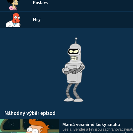
Postavy
Hry
Náhodný výběr epizod
Marná vesmírné lásky snaha
Leela, Bender a Fry jsou zachraňovat zvířat