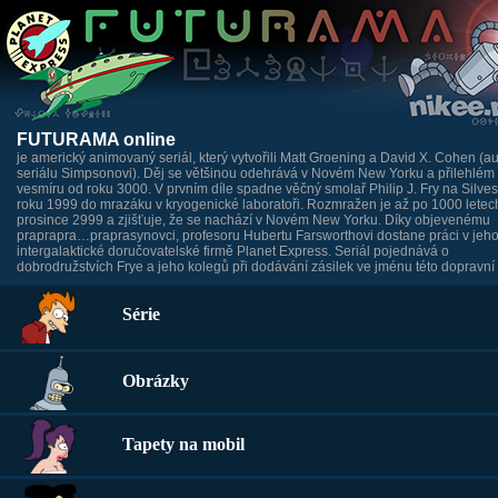
FUTURAMA online
je americký animovaný seriál, který vytvořili Matt Groening a David X. Cohen (au
seriálu Simpsonovi). Děj se většinou odehrává v Novém New Yorku a přilehlém
vesmíru od roku 3000. V prvním díle spadne věčný smolař Philip J. Fry na Silves
roku 1999 do mrazáku v kryogenické laboratoři. Rozmražen je až po 1000 letech
prosince 2999 a zjišťuje, že se nachází v Novém New Yorku. Díky objevenému
praprapra…praprasynovci, profesoru Hubertu Farsworthovi dostane práci v jeh
intergalaktické doručovatelské firmě Planet Express. Seriál pojednává o
dobrodružstvích Frye a jeho kolegů při dodávání zásilek ve jménu této dopravní 
Série
Obrázky
Tapety na mobil