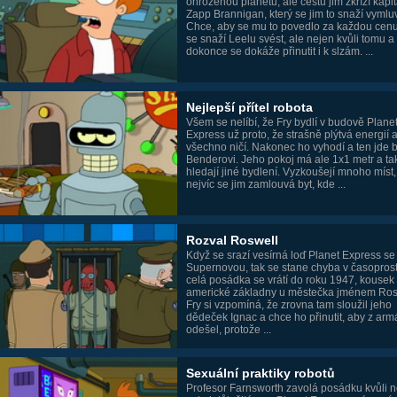
ohroženou planetu, ale cestu jim zkříží kapi
Zapp Brannigan, který se jim to snaží vymluv
Chce, aby se mu to povedlo za každou cenu
se snaží Leelu svést, ale nejen kvůli tomu a
dokonce se dokáže přinutit i k slzám. ...
Nejlepší přítel robota
Všem se nelíbí, že Fry bydlí v budově Plane
Express už proto, že strašně plýtvá energií 
všechno ničí. Nakonec ho vyhodí a ten jde b
Benderovi. Jeho pokoj má ale 1x1 metr a tak
hledají jiné bydlení. Vyzkoušejí mnoho míst,
nejvíc se jim zamlouvá byt, kde ...
Rozval Roswell
Když se srazí vesírná loď Planet Express se
Supernovou, tak se stane chyba v časopros
celá posádka se vrátí do roku 1947, kousek
americké základny u městečka jménem Ros
Fry si vzpomíná, že zrovna tam sloužil jeho
dědeček Ignac a chce ho přinutit, aby z ar
odešel, protože ...
Sexuální praktiky robotů
Profesor Farnsworth zavolá posádku kvůli