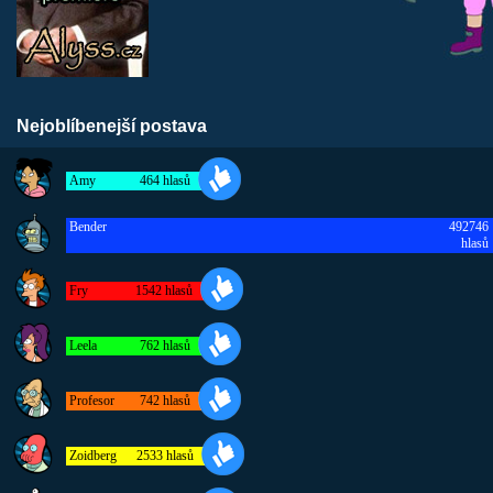
Nejoblíbenejší postava