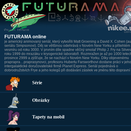
FUTURAMA online
je americký animovaný seriál, který vytvořili Matt Groening a David X. Cohen (au
seriálu Simpsonovi). Děj se většinou odehrává v Novém New Yorku a přilehlém
vesmíru od roku 3000. V prvním díle spadne věčný smolař Philip J. Fry na Silves
roku 1999 do mrazáku v kryogenické laboratoři. Rozmražen je až po 1000 letech
prosince 2999 a zjišťuje, že se nachází v Novém New Yorku. Díky objevenému
praprapra…praprasynovci, profesoru Hubertu Farsworthovi dostane práci v jeh
intergalaktické doručovatelské firmě Planet Express. Seriál pojednává o
dobrodružstvích Frye a jeho kolegů při dodávání zásilek ve jménu této dopravní 
Série
Obrázky
Tapety na mobil