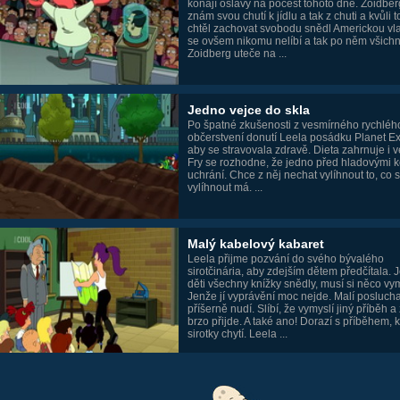
konají oslavy na počest tohoto dne. Zoidber
znám svou chutí k jídlu a tak z chuti a kvůli 
chtěl zachovat svobodu snědl Americkou vla
se ovšem nikomu nelíbí a tak po něm všichn
Zoidberg uteče na ...
Jedno vejce do skla
Po špatné zkušenosti z vesmírného rychléh
občerstvení donutí Leela posádku Planet E
aby se stravovala zdravě. Dieta zahrnuje i v
Fry se rozhodne, že jedno před hladovými 
uchrání. Chce z něj nechat vylíhnout to, co s
vylíhnout má. ...
Malý kabelový kabaret
Leela přijme pozvání do svého bývalého
sirotčinária, aby zdejším dětem předčítala. J
děti všechny knížky snědly, musí si něco vym
Jenže jí vyprávění moc nejde. Malí poslucha
příšerně nudí. Slíbí, že vymyslí jiný příběh a
brzo přijde. A také ano! Dorazí s příběhem, k
sirotky chytí. Leela ...