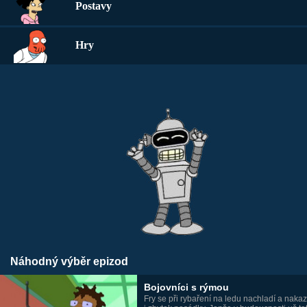
Postavy
Hry
Náhodný výběr epizod
Bojovníci s rýmou
Fry se při rybaření na ledu nachladí a naka