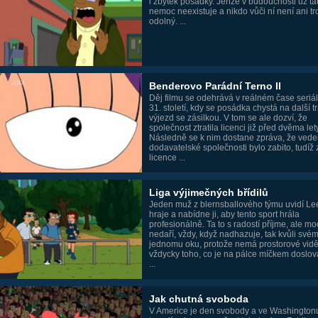
i zbytek posádky. Jenže v budoucnosti už ta
nemoc neexistuje a nikdo vůči ní není ani t
odolný. ...
Benderovo Parádní Terno II
Děj filmu se odehrává v reálném čase seriálu
31. století, kdy se posádka chystá na další t
výjezd se zásilkou. V tom se ale dozví, že
společnost ztratila licenci již před dvěma lety
Následně se k nim dostane zpráva, že vede
dodavatelské společnosti bylo zabito, tudíž 
licence ...
Liga výjimečných břídilů
Jeden muž z blernsballového týmu uvidí Lee
hraje a nabídne ji, aby tento sport hrála
profesionálně. Ta to s radostí příjme, ale moc
nedaří, vždy, když nadhazuje, tak kvůli své
jednomu oku, protože nemá prostorové viděn
vždycky toho, co je na pálce míčkem doslova
...
Jak chutná svoboda
V Americe je den svobody a ve Washington