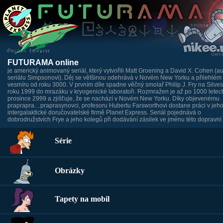
FUTURAMA online
je americký animovaný seriál, který vytvořili Matt Groening a David X. Cohen (au
seriálu Simpsonovi). Děj se většinou odehrává v Novém New Yorku a přilehlém
vesmíru od roku 3000. V prvním díle spadne věčný smolař Philip J. Fry na Silves
roku 1999 do mrazáku v kryogenické laboratoři. Rozmražen je až po 1000 letech
prosince 2999 a zjišťuje, že se nachází v Novém New Yorku. Díky objevenému
praprapra…praprasynovci, profesoru Hubertu Farsworthovi dostane práci v jeh
intergalaktické doručovatelské firmě Planet Express. Seriál pojednává o
dobrodružstvích Frye a jeho kolegů při dodávání zásilek ve jménu této dopravní 
Série
Obrázky
Tapety na mobil