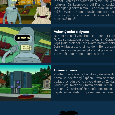
Planet Express na slavnostní plavbu největš
nejluxusnější kosmickou lodí Titanic. Kapit
Brannigan ji pokřtí hlavou Leonarda DiCapr
můžou vyplout. Zapp neustále jede po Leele 
proto vymyslí vztah s Fryem. Amy na té lodi 
potká své rodiče, ...
Valentýnská odysea
Bender nesnáší vesmírnou loď Planet Expre
Pořád se navzájem urážejí a vadí si. Obrátilo
když jí ale profesor Farnsworth nastavil sof
ženský hlas a v té chvíli se do ní Bender za
Bender ale s nikým nevydrží a tak ji začne
podvádět. Loď Planet Express to ale ...
Humrův humor
Zoidberg se snaží být komikem, ale jeho vtí
nemají vůbec žádný úspěch. Proto se rozh
požádat o radu svého strýce Harolda Zoida,
kdysi býval hvězdou v tomto oboru. Ten mu
nabídne, že s ním může natočit film, ale mu
něj dát milion dolarů. Ty samozřejmě nemá, a