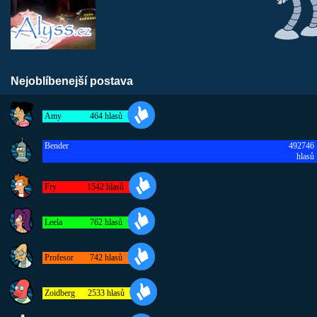
Nejoblíbenejší postava