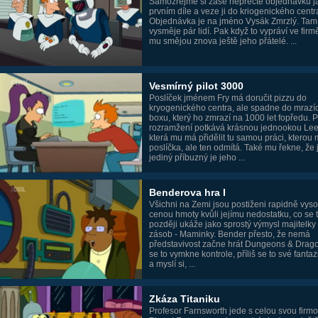
Samozřejmě si zase nepřečte objednávku j
prvním díle a veze ji do kriogenického centr
Objednávka je na jméno Vysák Zmrzlý. Tam
vysměje pár lidí. Pak když to vypráví ve firmě
mu smějou znova ještě jeho přátelé. ...
Vesmírný pilot 3000
Poslíček jménem Fry má doručit pizzu do
kryogenického centra, ale spadne do mrazí
boxu, který ho zmrazí na 1000 let fopředu. 
rozramžení potkává krásnou jednookou Lee
která mu má přidělit tu samou práci, kterou 
poslíčka, ale ten odmítá. Také mu řekne, že
jediný příbuzný je jeho ...
Benderova hra I
Všichni na Zemi jsou postiženi rapidně vys
cenou hmoty kvůli jejímu nedostatku, co se 
později ukáže jako sprostý výmysl majitelky
zásob - Maminky. Bender přesto, že nemá
představivost začne hrát Dungeons & Drag
se to vymkne kontrole, příliš se to své fantazi
a myslí si, ...
Zkáza Titaniku
Profesor Farnsworth jede s celou svou firm