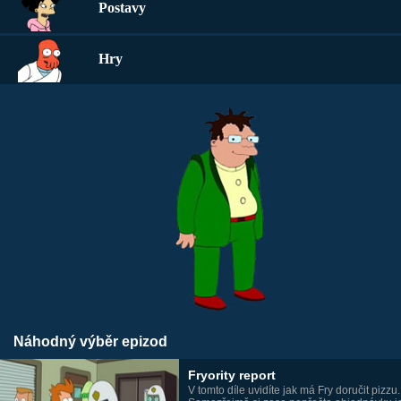
Postavy
Hry
Náhodný výběr epizod
Fryority report
V tomto díle uvidíte jak má Fry doručit pizzu.