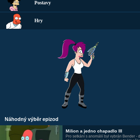
Postavy
Hry
Náhodný výběr epizod
Milion a jedno chapadlo III
Pro setkání s anomálií byl vybrán Bender - d