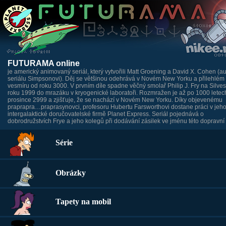
FUTURAMA online
je americký animovaný seriál, který vytvořili Matt Groening a David X. Cohen (au
seriálu Simpsonovi). Děj se většinou odehrává v Novém New Yorku a přilehlém
vesmíru od roku 3000. V prvním díle spadne věčný smolař Philip J. Fry na Silves
roku 1999 do mrazáku v kryogenické laboratoři. Rozmražen je až po 1000 letech
prosince 2999 a zjišťuje, že se nachází v Novém New Yorku. Díky objevenému
praprapra…praprasynovci, profesoru Hubertu Farsworthovi dostane práci v jeh
intergalaktické doručovatelské firmě Planet Express. Seriál pojednává o
dobrodružstvích Frye a jeho kolegů při dodávání zásilek ve jménu této dopravní 
Série
Obrázky
Tapety na mobil