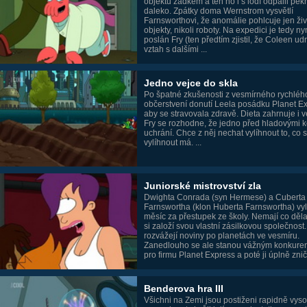
objektu zadkem a ten ho i s lodí odpálil pěk
daleko. Zpátky doma Wernstrom vysvětlí
Farnsworthovi, že anomálie pohlcuje jen ži
objekty, nikoli roboty. Na expedici je tedy ny
poslán Fry (ten předtím zjistil, že Coleen ud
vztah s dalšími ...
Jedno vejce do skla
Po špatné zkušenosti z vesmírného rychléh
občerstvení donutí Leela posádku Planet E
aby se stravovala zdravě. Dieta zahrnuje i v
Fry se rozhodne, že jedno před hladovými 
uchrání. Chce z něj nechat vylíhnout to, co s
vylíhnout má. ...
Juniorské mistrovství zla
Dwighta Conrada (syn Hermese) a Cuberta
Farnswortha (klon Huberta Farnswortha) vy
měsíc za přestupek ze školy. Nemají co děla
si založí svou vlastní zásilkovou společnost
rozvážejí noviny po planetách ve vesmíru.
Zanedlouho se ale stanou vážným konkure
pro firmu Planet Express a poté ji úplně zniči 
Benderova hra III
Všichni na Zemi jsou postiženi rapidně vys