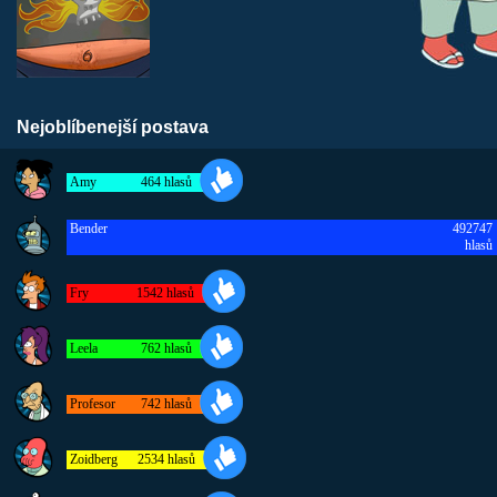
Nejoblíbenejší postava