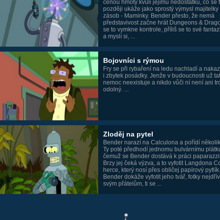
cenou hmoty kvůli jejímu nedostatku, co se 
později ukáže jako sprostý výmysl majitelky
zásob - Maminky. Bender přesto, že nemá
představivost začne hrát Dungeons & Drag
se to vymkne kontrole, příliš se to své fantazi
a myslí si, ...
Bojovníci s rýmou
Fry se při rybaření na ledu nachladí a naka
i zbytek posádky. Jenže v budoucnosti už ta
nemoc neexistuje a nikdo vůči ní není ani t
odolný. ...
Zloděj na pytel
Bender narazí na Calculona a pořídí několik
Ty poté předhodí jednomu bulvárnímu plátku
čemuž se Bender dostává k práci paparazzi
Brzy jej čeká výzva, a to vyfotit Langdona C
herce, který nosí přes obličej papírový pytlík
Bender dokáže vyfotit jeho tvář, fotky nejdří
svým přátelům, ti se ...