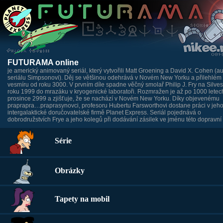
FUTURAMA online
je americký animovaný seriál, který vytvořili Matt Groening a David X. Cohen (au
seriálu Simpsonovi). Děj se většinou odehrává v Novém New Yorku a přilehlém
vesmíru od roku 3000. V prvním díle spadne věčný smolař Philip J. Fry na Silves
roku 1999 do mrazáku v kryogenické laboratoři. Rozmražen je až po 1000 letech
prosince 2999 a zjišťuje, že se nachází v Novém New Yorku. Díky objevenému
praprapra…praprasynovci, profesoru Hubertu Farsworthovi dostane práci v jeh
intergalaktické doručovatelské firmě Planet Express. Seriál pojednává o
dobrodružstvích Frye a jeho kolegů při dodávání zásilek ve jménu této dopravní 
Série
Obrázky
Tapety na mobil