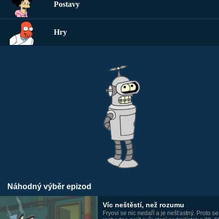
Postavy
Hry
Náhodný výběr epizod
Víc neštěstí, než rozumu
Fryovi se nic nedaří a je nešťastný. Proto se