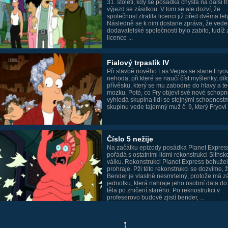
31. století, kdy se posádka chystá na další t
výjezd se zásilkou. V tom se ale dozví, že
společnost ztratila licenci již před dvěma lety
Následně se k nim dostane zpráva, že vede
dodavatelské společnosti bylo zabito, tudíž 
licence ...
Fialový trpaslík IV
Při stavbě nového Las Vegas se stane Fryov
nehoda, při které se naučí číst myšlenky, dík
přívěsku, který se mu zabodne do hlavy a t
mozku. Poté, co Fry objeví své nové schopno
vyhledá skupina lidí se stejnými schopnostm
skupinu vede tajemný muž č. 9, který Fryovi .
Číslo 5 nežije
Na začátku epizody posádka Planet Expres
pořádá s ostatními lidmi rekonstrukci Sithsk
válku. Rekonstrukci Planet Express bohužel
prohraje. Pži této rekonstrukci se dozvíme, 
Bender je vlastně nesmrtelný, protože má z
jednotku, která nahraje jeho osobní data d
těla po zničení starého. Po reknostrukci v
profeserovo budově zjistí bender, ...