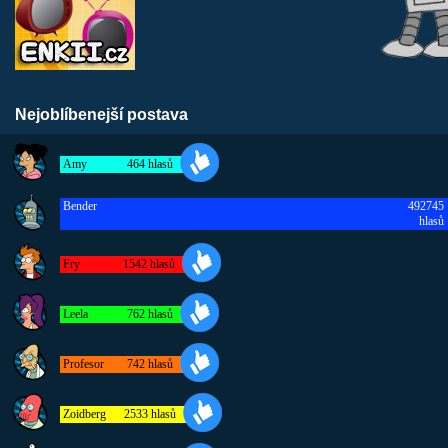
Nejoblíbenejší postava