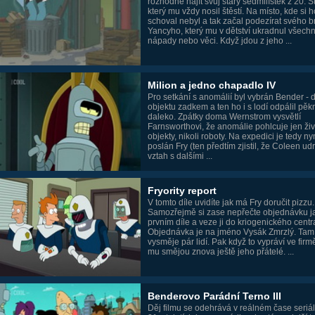
rozhodne najít svůj starý sedmilístek z 20. St
který mu vždy nosil štěstí. Na místo, kde si h
schoval nebyl a tak začal podezírat svého b
Yancyho, který mu v dětství ukradnul všech
nápady nebo věci. Když jdou z jeho ...
Milion a jedno chapadlo IV
Pro setkání s anomálií byl vybrán Bender - d
objektu zadkem a ten ho i s lodí odpálil pěk
daleko. Zpátky doma Wernstrom vysvětlí
Farnsworthovi, že anomálie pohlcuje jen ži
objekty, nikoli roboty. Na expedici je tedy ny
poslán Fry (ten předtím zjistil, že Coleen ud
vztah s dalšími ...
Fryority report
V tomto díle uvidíte jak má Fry doručit pizzu.
Samozřejmě si zase nepřečte objednávku j
prvním díle a veze ji do kriogenického centr
Objednávka je na jméno Vysák Zmrzlý. Tam
vysměje pár lidí. Pak když to vypráví ve firmě
mu smějou znova ještě jeho přátelé. ...
Benderovo Parádní Terno III
Děj filmu se odehrává v reálném čase seriálu